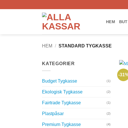
Skip
to
content
HEM
BUT
HEM
/
STANDARD TYGKASSE
KATEGORIER
-31
Budget Tygkasse
(1)
Ekologisk Tygkasse
(2)
Fairtrade Tygkasse
(1)
Plastpåsar
(2)
Premium Tygkasse
(4)