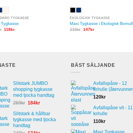
DARD TYGKASSE
EKOLOGISK TYGKASSE
 Tygkasse
Maxi Tygkasse i Ekologisk Bomull
Det
Det
Det
Det
r
118
kr
210
kr
147
kr
ursprungliga
nuvarande
ursprungliga
nuvarande
priset
priset
priset
priset
var:
är:
var:
är:
170kr.
118kr.
210kr.
147kr.
NASTE
BÄST SÄLJANDE
Slitstark JUMBO
Avfallspåse - 12
shopping tygkasse
kr/rulle (återvunne
med tjocka handtag
120
kr
Det
Det
269
kr
184
kr
Avfallspåse vit - 11
ursprungliga
nuvarande
Slitstark & hållbar
kr/rulle
priset
priset
tygkasse med tjocka
var:
är:
110
kr
handtag
269kr.
184kr.
Maxi Tygkasse
Det
Det