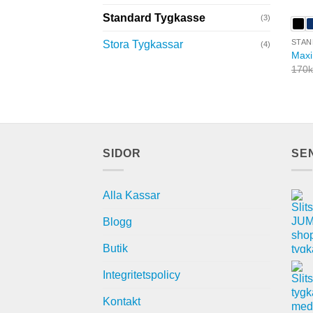
Standard Tygkasse
(3)
STAN
Stora Tygkassar
(4)
Maxi
170
k
SIDOR
SE
Alla Kassar
Blogg
Butik
Integritetspolicy
Kontakt