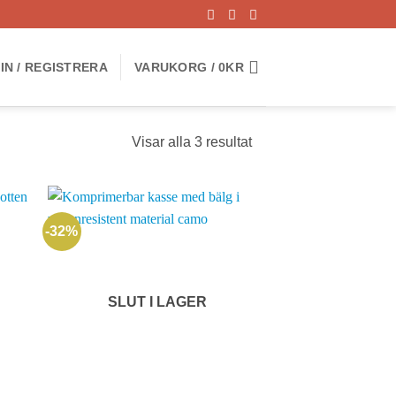
IN / REGISTRERA
VARUKORG /
0
KR
Visar alla 3 resultat
-32%
SLUT I LAGER