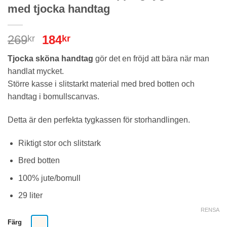
med tjocka handtag
Det
Det
269
184
kr
kr
ursprungliga
nuvarande
Tjocka sköna handtag
gör det en fröjd att bära när man
priset
priset
handlat mycket.
var:
är:
Större kasse i slitstarkt material med bred botten och
269kr.
184kr.
handtag i bomullscanvas.
Detta är den perfekta tygkassen för storhandlingen.
Riktigt stor och slitstark
Bred botten
100% jute/bomull
29 liter
RENSA
Färg