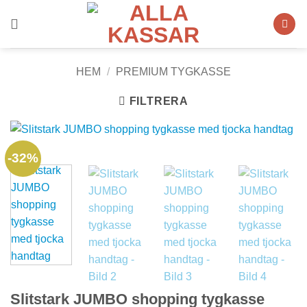
Skip
to
content
HEM
/
PREMIUM TYGKASSE
FILTRERA
-32%
Slitstark JUMBO shopping tygkasse