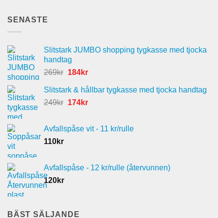
SENASTE
Slitstark JUMBO shopping tygkasse med tjocka
handtag
Det
Det
269
kr
184
kr
ursprungliga
nuvarande
Slitstark & hållbar tygkasse med tjocka handtag
priset
priset
Det
Det
249
kr
var:
174
kr
är:
ursprungliga
nuvarande
269kr.
184kr.
priset
priset
Avfallspåse vit - 11 kr/rulle
var:
är:
110
kr
249kr.
174kr.
Avfallspåse - 12 kr/rulle (återvunnen)
120
kr
BÄST SÄLJANDE