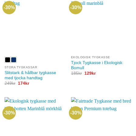
-30%
-30%
EKOLOGISK TYGKASSE
Tjock Tygkasse i Ekologisk
Bomull
STORA TYGKASSAR
Slitstark & hållbar tygkasse
Det
Det
185
kr
129
kr
ursprungliga
nuvarande
med tjocka handtag
priset
priset
Det
Det
249
kr
174
kr
var:
är:
ursprungliga
nuvarande
185kr.
129kr.
priset
priset
var:
är:
249kr.
174kr.
-30%
-30%