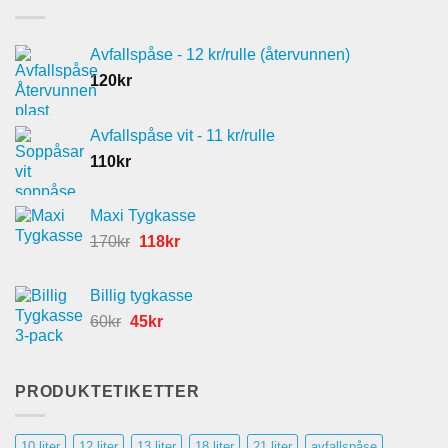
Avfallspåse - 12 kr/rulle (återvunnen)
120
kr
Avfallspåse vit - 11 kr/rulle
110
kr
Maxi Tygkasse
Det
Det
170
kr
118
kr
ursprungliga
nuvarande
priset
priset
Billig tygkasse
var:
är:
Det
Det
60
kr
45
kr
170kr.
118kr.
ursprungliga
nuvarande
priset
priset
var:
är:
PRODUKTETIKETTER
60kr.
45kr.
10 liter
12 liter
13 liter
18 liter
21 liter
avfallspåse