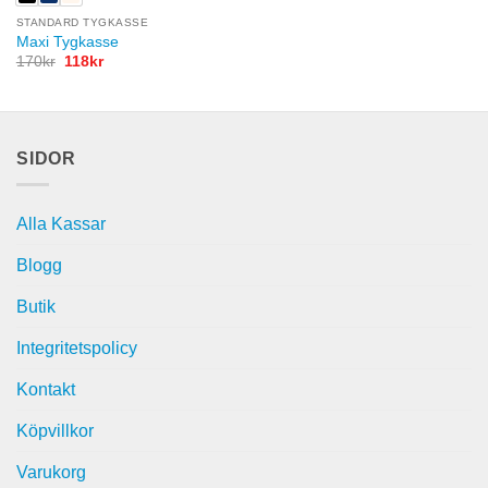
STANDARD TYGKASSE
Maxi Tygkasse
Det
Det
170
kr
118
kr
ursprungliga
nuvarande
priset
priset
var:
är:
170kr.
118kr.
SIDOR
Alla Kassar
Blogg
Butik
Integritetspolicy
Kontakt
Köpvillkor
Varukorg