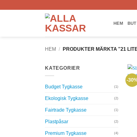
Skip
to
content
HEM
BUT
HEM
/
PRODUKTER MÄRKTA ”21 LIT
KATEGORIER
-30
Budget Tygkasse
(1)
Ekologisk Tygkasse
(2)
Fairtrade Tygkasse
(1)
Plastpåsar
(2)
Premium Tygkasse
(4)