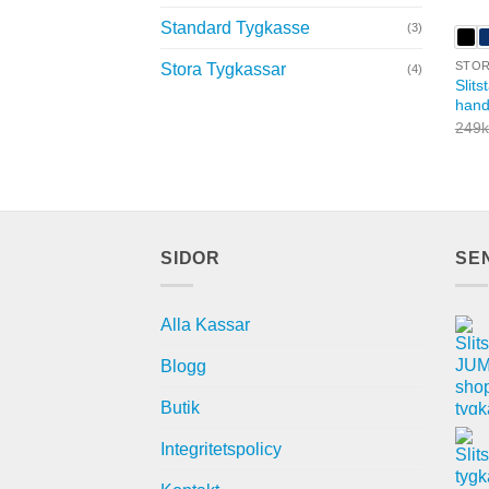
Standard Tygkasse
(3)
STOR
Stora Tygkassar
(4)
Slits
hand
249
k
SIDOR
SE
Alla Kassar
Blogg
Butik
Integritetspolicy