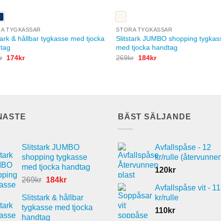
A TYGKASSAR
STORA TYGKASSAR
tark & hållbar tygkasse med tjocka
Slitstark JUMBO shopping tygkas
tag
med tjocka handtag
Det
Det
Det
Det
r
174
kr
269
kr
184
kr
ursprungliga
nuvarande
ursprungliga
nuvarande
priset
priset
priset
priset
var:
är:
var:
är:
249kr.
174kr.
269kr.
184kr.
NASTE
BÄST SÄLJANDE
Slitstark JUMBO
Avfallspåse - 12
shopping tygkasse
kr/rulle (återvunne
med tjocka handtag
120
kr
Det
Det
269
kr
184
kr
Avfallspåse vit - 11
ursprungliga
nuvarande
Slitstark & hållbar
kr/rulle
priset
priset
tygkasse med tjocka
var:
är:
110
kr
handtag
269kr.
184kr.