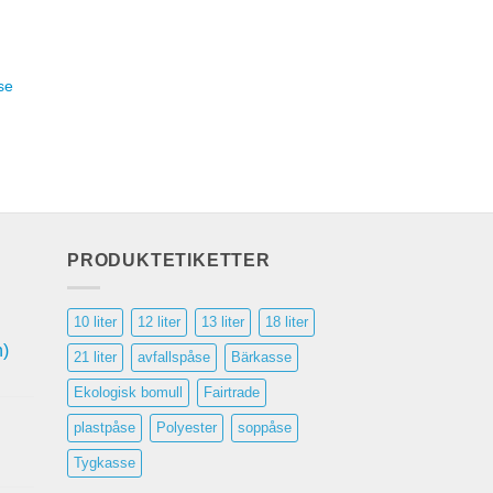
se
PRODUKTETIKETTER
10 liter
12 liter
13 liter
18 liter
n)
21 liter
avfallspåse
Bärkasse
Ekologisk bomull
Fairtrade
plastpåse
Polyester
soppåse
Tygkasse