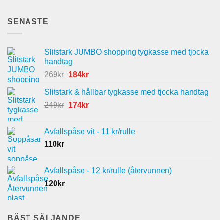
SENASTE
Slitstark JUMBO shopping tygkasse med tjocka
handtag
Det
Det
269
kr
184
kr
ursprungliga
nuvarande
Slitstark & hållbar tygkasse med tjocka handtag
priset
priset
Det
Det
249
kr
var:
174
kr
är:
ursprungliga
nuvarande
269kr.
184kr.
priset
priset
Avfallspåse vit - 11 kr/rulle
var:
är:
110
kr
249kr.
174kr.
Avfallspåse - 12 kr/rulle (återvunnen)
120
kr
BÄST SÄLJANDE