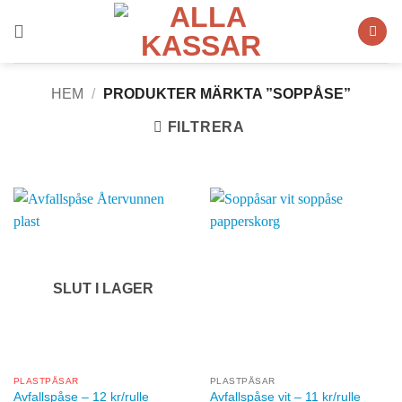
Skip
to
content
HEM
/
PRODUKTER MÄRKTA ”SOPPÅSE”
FILTRERA
SLUT I LAGER
PLASTPÅSAR
PLASTPÅSAR
Avfallspåse – 12 kr/rulle
Avfallspåse vit – 11 kr/rulle