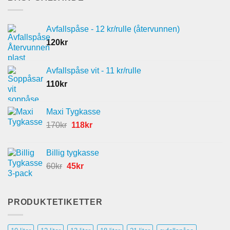
Avfallspåse - 12 kr/rulle (återvunnen)
120
kr
Avfallspåse vit - 11 kr/rulle
110
kr
Maxi Tygkasse
Det
Det
170
kr
118
kr
ursprungliga
nuvarande
priset
priset
Billig tygkasse
var:
är:
Det
Det
60
kr
45
kr
170kr.
118kr.
ursprungliga
nuvarande
priset
priset
var:
är:
PRODUKTETIKETTER
60kr.
45kr.