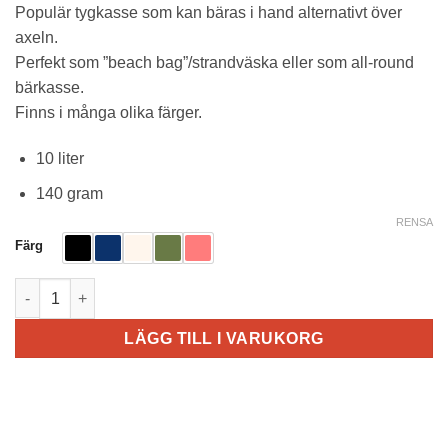
Populär tygkasse som kan bäras i hand alternativt över
priset
priset
axeln.
var:
är:
Perfekt som ”beach bag”/strandväska eller som all-round
60kr.
45kr.
bärkasse.
Finns i många olika färger.
10 liter
140 gram
RENSA
Färg
Billig tygkasse mängd
LÄGG TILL I VARUKORG