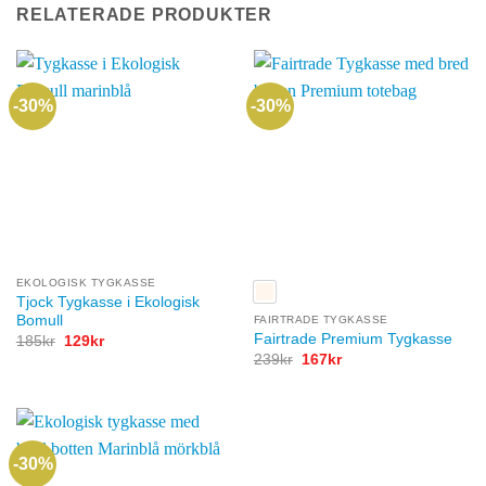
RELATERADE PRODUKTER
-30%
-30%
EKOLOGISK TYGKASSE
Tjock Tygkasse i Ekologisk
Bomull
FAIRTRADE TYGKASSE
Fairtrade Premium Tygkasse
Det
Det
185
kr
129
kr
ursprungliga
nuvarande
Det
Det
239
kr
167
kr
priset
priset
ursprungliga
nuvarande
var:
är:
priset
priset
185kr.
129kr.
var:
är:
239kr.
167kr.
-30%