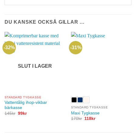
DU KANSKE OCKSÅ GILLAR …
-32%
-31%
SLUT I LAGER
STANDARD TYGKASSE
Vattentålig ihop-vikbar
bärkasse
STANDARD TYGKASSE
Maxi Tygkasse
Det
Det
145
kr
99
kr
ursprungliga
nuvarande
Det
Det
170
kr
118
kr
priset
priset
ursprungliga
nuvarande
var:
är:
priset
priset
145kr.
99kr.
var:
är:
170kr.
118kr.