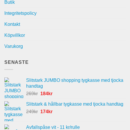
Butik
Integritetspolicy
Kontakt
Köpvillkor
Varukorg
SENASTE
Slitstark JUMBO shopping tygkasse med tjocka
handtag
Det
Det
269
kr
184
kr
ursprungliga
nuvarande
Slitstark & hållbar tygkasse med tjocka handtag
priset
priset
Det
Det
249
kr
var:
174
kr
är:
ursprungliga
nuvarande
269kr.
184kr.
priset
priset
Avfallspåse vit - 11 kr/rulle
var:
är: