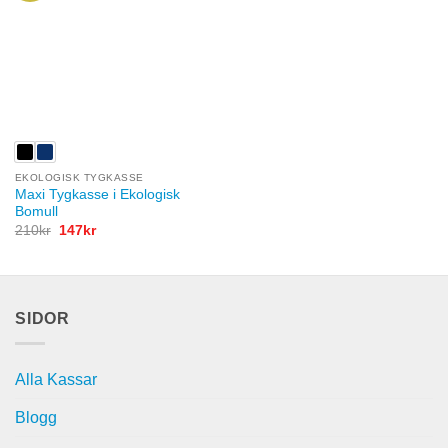
EKOLOGISK TYGKASSE
Maxi Tygkasse i Ekologisk
Bomull
Det
Det
210
kr
147
kr
ursprungliga
nuvarande
priset
priset
var:
är:
210kr.
147kr.
SIDOR
Alla Kassar
Blogg