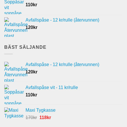
110
kr
249kr.
174kr.
Avfallspåse - 12 kr/rulle (återvunnen)
120
kr
BÄST SÄLJANDE
Avfallspåse - 12 kr/rulle (återvunnen)
120
kr
Avfallspåse vit - 11 kr/rulle
110
kr
Maxi Tygkasse
Det
Det
170
kr
118
kr
ursprungliga
nuvarande