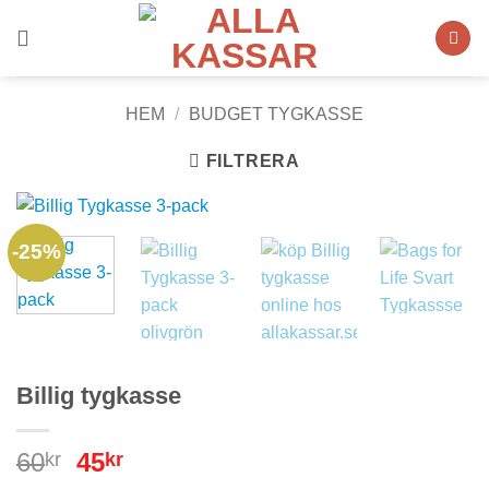
Skip
to
content
HEM
/
BUDGET TYGKASSE
FILTRERA
-25%
Billig tygkasse
Det
Det
60
45
kr
kr
ursprungliga
nuvarande