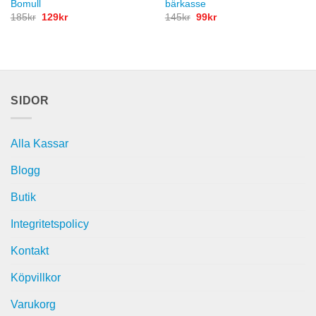
Bomull
bärkasse
Det
Det
Det
Det
185
kr
129
kr
145
kr
99
kr
ursprungliga
nuvarande
ursprungliga
nuvarande
priset
priset
priset
priset
var:
är:
var:
är:
185kr.
129kr.
145kr.
99kr.
SIDOR
Alla Kassar
Blogg
Butik
Integritetspolicy
Kontakt
Köpvillkor
Varukorg