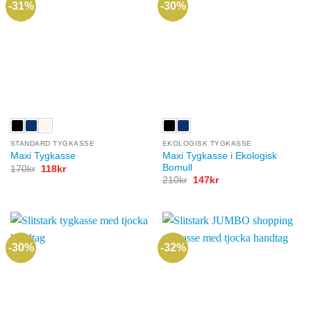
-31%
-30%
STANDARD TYGKASSE
EKOLOGISK TYGKASSE
Maxi Tygkasse i Ekologisk
Maxi Tygkasse
Bomull
Det
Det
170
kr
118
kr
ursprungliga
nuvarande
Det
Det
210
kr
147
kr
priset
priset
ursprungliga
nuvarande
var:
är:
priset
priset
170kr.
118kr.
var:
är:
210kr.
147kr.
-30%
-32%