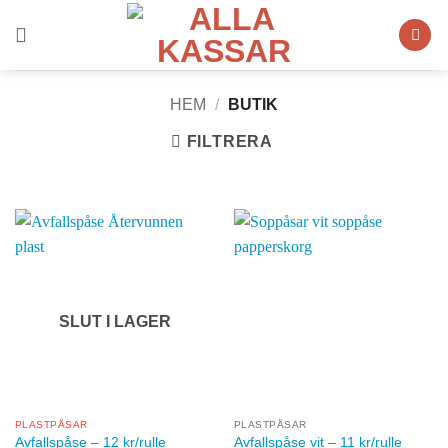
Skip
to
content
HEM
/
BUTIK
FILTRERA
SLUT I LAGER
PLASTPÅSAR
PLASTPÅSAR
Avfallspåse – 12 kr/rulle
Avfallspåse vit – 11 kr/rulle