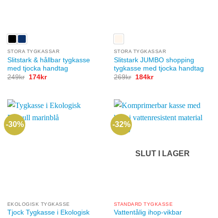
STORA TYGKASSAR
STORA TYGKASSAR
Slitstark & hållbar tygkasse
Slitstark JUMBO shopping
med tjocka handtag
tygkasse med tjocka handtag
Det
Det
Det
Det
249
kr
174
kr
269
kr
184
kr
ursprungliga
nuvarande
ursprungliga
nuvarande
priset
priset
priset
priset
var:
är:
var:
är:
249kr.
174kr.
269kr.
184kr.
-30%
-32%
SLUT I LAGER
EKOLOGISK TYGKASSE
STANDARD TYGKASSE
Tjock Tygkasse i Ekologisk
Vattentålig ihop-vikbar