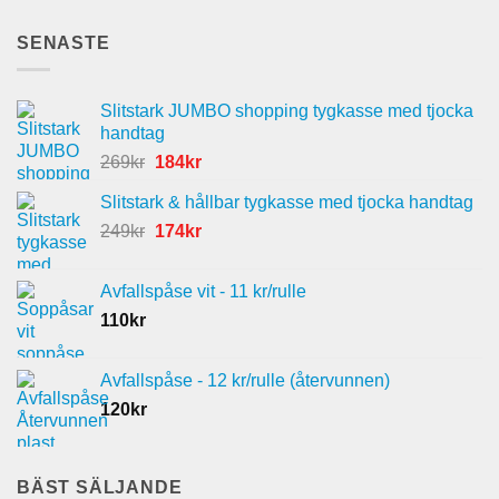
SENASTE
Slitstark JUMBO shopping tygkasse med tjocka
handtag
Det
Det
269
kr
184
kr
ursprungliga
nuvarande
Slitstark & hållbar tygkasse med tjocka handtag
priset
priset
Det
Det
249
kr
var:
174
kr
är:
ursprungliga
nuvarande
269kr.
184kr.
priset
priset
Avfallspåse vit - 11 kr/rulle
var:
är:
110
kr
249kr.
174kr.
Avfallspåse - 12 kr/rulle (återvunnen)
120
kr
BÄST SÄLJANDE