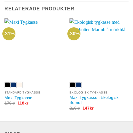
RELATERADE PRODUKTER
-31%
-30%
STANDARD TYGKASSE
EKOLOGISK TYGKASSE
Maxi Tygkasse i Ekologisk
Maxi Tygkasse
Bomull
Det
Det
170
kr
118
kr
ursprungliga
nuvarande
Det
Det
210
kr
147
kr
priset
priset
ursprungliga
nuvarande
var:
är:
priset
priset
170kr.
118kr.
var:
är:
210kr.
147kr.