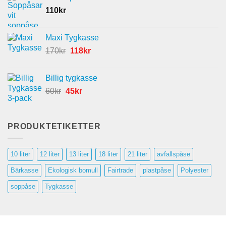
110
kr
Maxi Tygkasse
Det
Det
170
kr
118
kr
ursprungliga
nuvarande
priset
priset
Billig tygkasse
var:
är:
Det
Det
60
kr
45
kr
170kr.
118kr.
ursprungliga
nuvarande
priset
priset
var:
är:
PRODUKTETIKETTER
60kr.
45kr.
10 liter
12 liter
13 liter
18 liter
21 liter
avfallspåse
Bärkasse
Ekologisk bomull
Fairtrade
plastpåse
Polyester
soppåse
Tygkasse