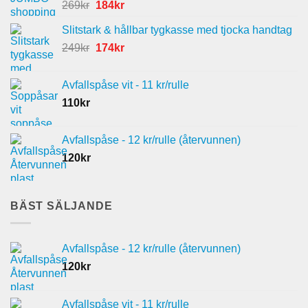
Det
Det
269
kr
184
kr
ursprungliga
nuvarande
Slitstark & hållbar tygkasse med tjocka handtag
priset
priset
Det
Det
249
kr
var:
174
kr
är:
ursprungliga
nuvarande
269kr.
184kr.
priset
priset
Avfallspåse vit - 11 kr/rulle
var:
är:
110
kr
249kr.
174kr.
Avfallspåse - 12 kr/rulle (återvunnen)
120
kr
BÄST SÄLJANDE
Avfallspåse - 12 kr/rulle (återvunnen)
120
kr
Avfallspåse vit - 11 kr/rulle