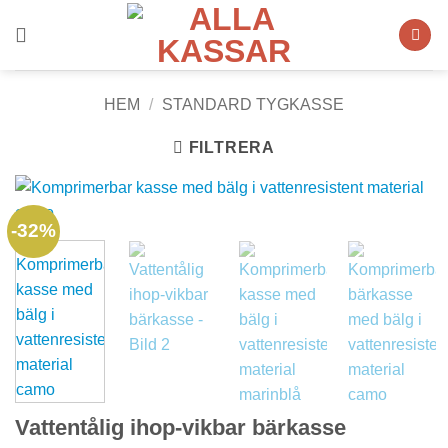
Skip
to
content
HEM
/
STANDARD TYGKASSE
FILTRERA
-32%
Vattentålig ihop-vikbar bärkasse