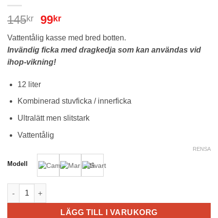
Det
Det
145
99
kr
kr
ursprungliga
nuvarande
Vattentålig kasse med bred botten.
priset
priset
Invändig ficka med dragkedja som kan användas vid
var:
är:
ihop-vikning!
145kr.
99kr.
12 liter
Kombinerad stuvficka / innerficka
Ultralätt men slitstark
Vattentålig
RENSA
Modell
Vattentålig ihop-vikbar bärkasse mängd
LÄGG TILL I VARUKORG